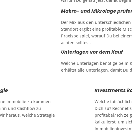
warum Du genau jetzt damit beginne
Makro- und Mikrolage prüfe
Der Mix aus den unterschiedlichen 
Standort ergibt eine profitable Mi
Praxisbeispiel, worauf Du bei eine
achten solltest.
Unterlagen vor dem Kauf
Welche Unterlagen benötige beim 
erhältst alle Unterlagen, damit Du d
egie
Investments ka
n eine Immobilie zu kommen
Welche tatsächlic
winn und Cashflow zu
Dich zu? Rechnet s
ir heraus, welche Strategie
profitabel? Ich zei
kalkulierst, um si
Immobilieninvestme