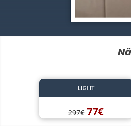
Nä
LIGHT
77€
297€