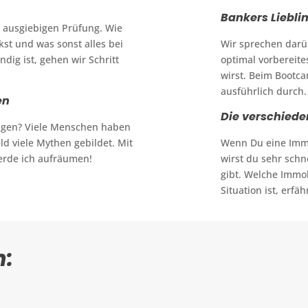
Bankers Liebli
r ausgiebigen Prüfung. Wie
kst und was sonst alles bei
Wir sprechen darü
dig ist, gehen wir Schritt
optimal vorbereite
wirst. Beim Bootca
ausführlich durch.
en
Die verschied
lügen? Viele Menschen haben
d viele Mythen gebildet. Mit
Wenn Du eine Immo
erde ich aufräumen!
wirst du sehr schne
gibt. Welche Immob
Situation ist, erf
n: