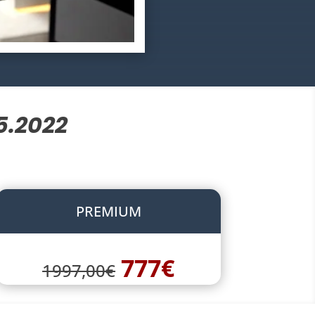
5.2022
PREMIUM
777€
1997,00€