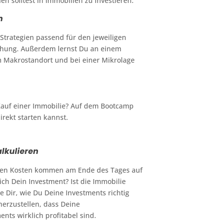
n solltest in Immobilien zu investieren.
n
Strategien passend für den jeweiligen
schung. Außerdem lernst Du an einem
m Makrostandort und bei einer Mikrolage
Kauf einer Immobilie? Auf dem Bootcamp
irekt starten kannst.
lkulieren
hen Kosten kommen am Ende des Tages auf
ich Dein Investment? Ist die Immobilie
ge Dir, wie Du Deine Investments richtig
cherzustellen, dass Deine
nts wirklich profitabel sind.