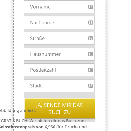
JA, SENDE MIR DAS
Abbildung ähnlich.
BUCH ZU
*GRATIS BUCH: Wir bieten dir das Buch zum
Selbstkostenpreis von 6,95€
(für Druck- und