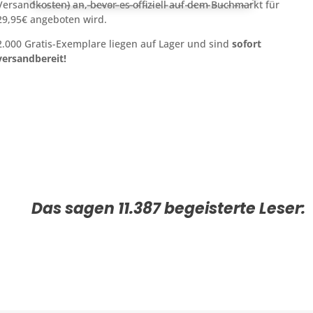
Versandkosten) an, bevor es offiziell auf dem Buchmarkt für
29,95€ angeboten wird.
2.000 Gratis-Exemplare liegen auf Lager und sind
sofort
versandbereit!
Das sagen 11.387 begeisterte Leser: